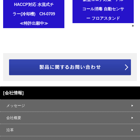
HACCP対応 水流式チ
コール消毒 自動センサ
ラー(冷却槽) CH-0709
ー フロアスタンド
≪特許出願中≫
»
[会社情報]
メッセージ
会社概要
沿革